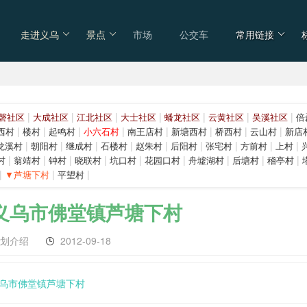
走进义乌
景点
市场
公交车
常用链接
|
|
|
|
|
|
|
磬社区
大成社区
江北社区
大士社区
蟠龙社区
云黄社区
吴溪社区
倍
|
|
|
|
|
|
|
|
西村
楼村
起鸣村
小六石村
南王店村
新塘西村
桥西村
云山村
新店
|
|
|
|
|
|
|
|
|
龙溪村
朝阳村
继成村
石楼村
赵朱村
后阳村
张宅村
方前村
上村
|
|
|
|
|
|
|
|
|
村
翁靖村
钟村
晓联村
坑口村
花园口村
舟墟湖村
后塘村
稽亭村
|
|
|
▼芦塘下村
平望村
义乌市佛堂镇芦塘下村
区划介绍
2012-09-18
乌市佛堂镇芦塘下村