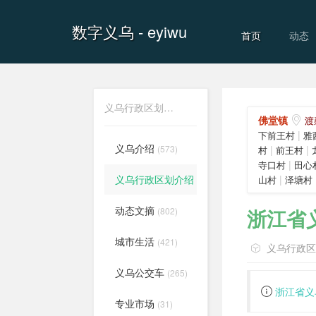
数字义乌
- eyiwu
首页
动态
义乌行政区划介绍
佛堂镇
渡
|
下前王村
雅
义乌介绍
(573)
|
|
村
前王村
|
寺口村
田心
义乌行政区划介绍
|
山村
泽塘村
(556)
动态文摘
浙江省
(802)
城市生活
(421)
义乌行政
义乌公交车
(265)
浙江省义
专业市场
(31)