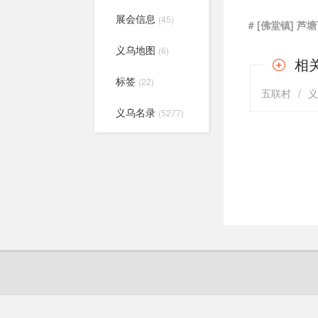
展会信息
(45)
# [佛堂镇] 芦
义乌地图
(6)
相
标签
(22)
五联村
/
义乌名录
(5277)