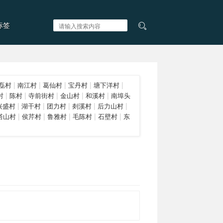
标签
|
|
|
|
|
磊村
南江村
葛仙村
宝丹村
塘下洋村
|
|
|
|
|
村
陈村
寺前街村
金山村
和溪村
南埠头
|
|
|
|
|
兴盛村
湖干村
团力村
剡溪村
后力山村
|
|
|
|
|
塔山村
侯芹村
鲁雅村
毛陈村
石壁村
东