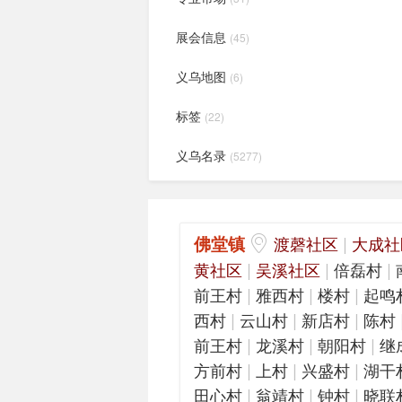
展会信息
(45)
义乌地图
(6)
标签
(22)
义乌名录
(5277)
佛堂镇
|
渡磬社区
大成社
|
|
|
黄社区
吴溪社区
倍磊村
|
|
|
前王村
雅西村
楼村
起鸣
|
|
|
西村
云山村
新店村
陈村
|
|
|
前王村
龙溪村
朝阳村
继
|
|
|
方前村
上村
兴盛村
湖干
|
|
|
田心村
翁靖村
钟村
晓联