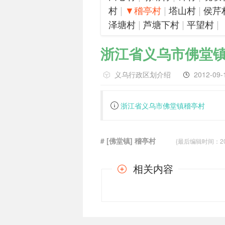
|
|
|
村
▼稽亭村
塔山村
侯芹
|
|
|
泽塘村
芦塘下村
平望村
浙江省义乌市佛堂
义乌行政区划介绍
2012-09-
浙江省义乌市佛堂镇稽亭村
# [佛堂镇] 稽亭村
{最后编辑时间：2012-
相关内容