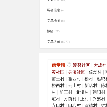
展会信息
(45)
义乌地图
(6)
标签
(22)
义乌名录
(5277)
佛堂镇
|
渡磬社区
大成社
|
|
|
黄社区
吴溪社区
倍磊村
|
|
|
前王村
雅西村
楼村
起鸣
|
|
|
桥西村
云山村
新店村
陈
|
|
|
村
前王村
龙溪村
朝阳村
|
|
|
宅村
方前村
上村
兴盛村
|
|
|
寺口村
田心村
翁靖村
钟