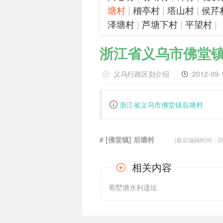
|
|
|
塘村
稽亭村
塔山村
侯芹
|
|
|
泽塘村
芦塘下村
平望村
浙江省义乌市佛堂
义乌行政区划介绍
2012-09-
浙江省义乌市佛堂镇后塘村
# [佛堂镇] 后塘村
{最后编辑时间：2012-
相关内容
蜀墅塘水利遗址