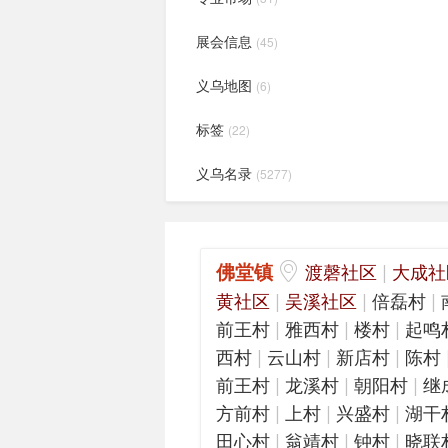
展会信息
(45)
义乌地图
(6)
标签
(22)
义乌名录
(5277)
佛堂镇
|
渡磬社区
大成社
|
|
|
黄社区
吴溪社区
倍磊村
|
|
|
前王村
雅西村
楼村
起鸣
|
|
|
西村
云山村
新店村
陈村
|
|
|
前王村
龙溪村
朝阳村
继
|
|
|
方前村
上村
兴盛村
湖干
|
|
|
田心村
翁靖村
钟村
晓联