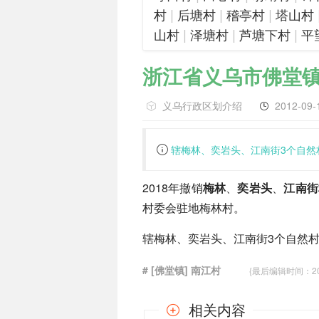
|
|
|
村
后塘村
稽亭村
塔山村
|
|
|
山村
泽塘村
芦塘下村
平
浙江省义乌市佛堂
义乌行政区划介绍
2012-09-
辖梅林、奕岩头、江南街3个自然
2018年撤销
梅林
、
奕岩头
、
江南街
村委会驻地梅林村。
辖梅林、奕岩头、江南街3个自然
# [佛堂镇] 南江村
{最后编辑时间：2018-
相关内容