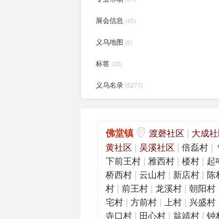
展会信息
(45)
义乌地图
(6)
标签
(22)
义乌名录
(5277)
佛堂镇
|
渡磬社区
大成社
|
|
|
黄社区
吴溪社区
倍磊村
|
|
|
下前王村
雅西村
楼村
起
|
|
|
桥西村
云山村
新店村
陈
|
|
|
村
前王村
龙溪村
朝阳村
|
|
|
宅村
方前村
上村
兴盛村
|
|
|
寺口村
田心村
翁靖村
钟