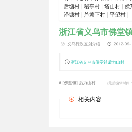
|
|
|
后塘村
稽亭村
塔山村
侯
|
|
|
泽塘村
芦塘下村
平望村
浙江省义乌市佛堂
义乌行政区划介绍
2012-09-
浙江省义乌市佛堂镇后力山村
# [佛堂镇] 后力山村
{最后编辑时间：201
相关内容