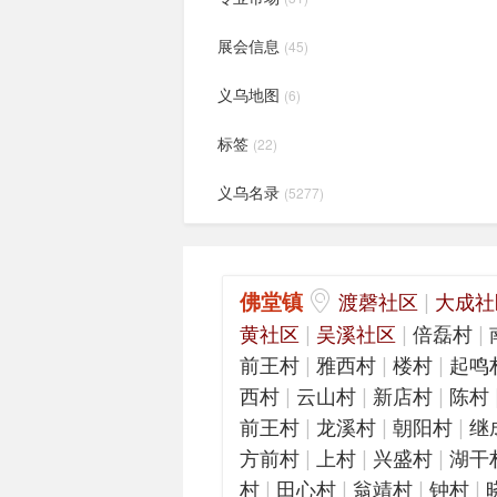
展会信息
(45)
义乌地图
(6)
标签
(22)
义乌名录
(5277)
佛堂镇
|
渡磬社区
大成社
|
|
|
黄社区
吴溪社区
倍磊村
|
|
|
前王村
雅西村
楼村
起鸣
|
|
|
西村
云山村
新店村
陈村
|
|
|
前王村
龙溪村
朝阳村
继
|
|
|
方前村
上村
兴盛村
湖干
|
|
|
|
村
田心村
翁靖村
钟村