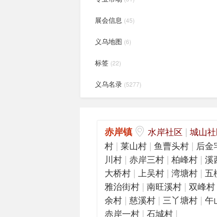
展会信息
(45)
义乌地图
(6)
标签
(22)
义乌名录
(5277)
赤岸镇
|
水岸社区
城山社
|
|
|
村
莱山村
鱼曹头村
后金
|
|
|
川村
赤岸三村
柏峰村
溪
|
|
|
大桥村
上吴村
湾塘村
五
|
|
雅治街村
南旺溪村
双峰村
|
|
|
余村
慈溪村
三丫塘村
午
|
|
赤岸一村
石城村