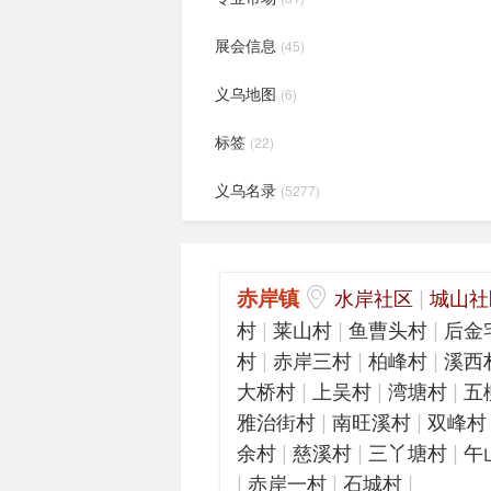
展会信息
(45)
义乌地图
(6)
标签
(22)
义乌名录
(5277)
赤岸镇
|
水岸社区
城山社
|
|
|
村
莱山村
鱼曹头村
后金
|
|
|
村
赤岸三村
柏峰村
溪西
|
|
|
大桥村
上吴村
湾塘村
五
|
|
雅治街村
南旺溪村
双峰村
|
|
|
余村
慈溪村
三丫塘村
午
|
|
|
赤岸一村
石城村