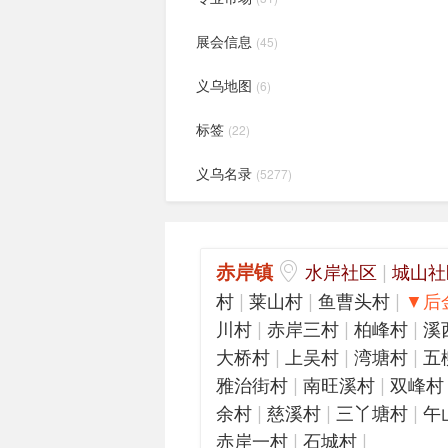
展会信息
(45)
义乌地图
(6)
标签
(22)
义乌名录
(5277)
赤岸镇
|
水岸社区
城山社
|
|
|
村
莱山村
鱼曹头村
▼后
|
|
|
川村
赤岸三村
柏峰村
溪
|
|
|
大桥村
上吴村
湾塘村
五
|
|
雅治街村
南旺溪村
双峰村
|
|
|
余村
慈溪村
三丫塘村
午
|
|
赤岸一村
石城村