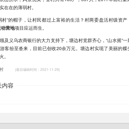
实在在的薄弱村。
弱村”的帽子，让村民都过上富裕的生活？村两委盘活村级资产
运动营地
项目应运而生。
领及义乌农商银行的大力支持下，塘边村党群齐心，“山水摇”一期
游客纷至沓来，目前已创收20余万元。塘边村实现了美丽的蝶
火。
边村
{最后编辑时间：2021-11-29}
关内容