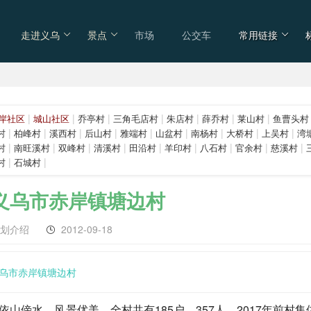
走进义乌
景点
市场
公交车
常用链接
|
|
|
|
|
|
|
岸社区
城山社区
乔亭村
三角毛店村
朱店村
薛乔村
莱山村
鱼曹头村
|
|
|
|
|
|
|
|
|
村
柏峰村
溪西村
后山村
雅端村
山盆村
南杨村
大桥村
上吴村
湾
|
|
|
|
|
|
|
|
|
村
南旺溪村
双峰村
清溪村
田沿村
羊印村
八石村
官余村
慈溪村
|
|
村
石城村
义乌市赤岸镇塘边村
区划介绍
2012-09-18
乌市赤岸镇塘边村
依山傍水，风景优美，全村共有185户，357人，2017年前