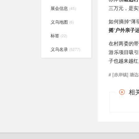
三万元，是实
展会信息
(45)
如何摘掉“薄
义乌地图
(6)
摇
”
户外亲子
标签
(22)
在村两委的带
义乌名录
(5277)
游乐项目吸引
子也越来越红
# [赤岸镇] 塘
相