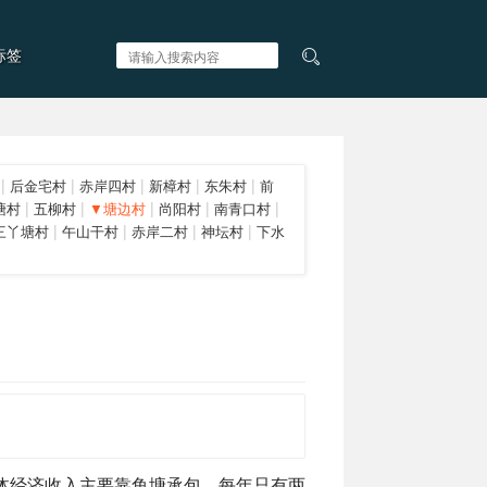
标签
|
|
|
|
|
后金宅村
赤岸四村
新樟村
东朱村
前
|
|
|
|
|
塘村
五柳村
▼塘边村
尚阳村
南青口村
|
|
|
|
三丫塘村
午山干村
赤岸二村
神坛村
下水
村集体经济收入主要靠鱼塘承包，每年只有两