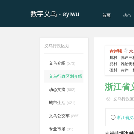
数字义乌
- eyiwu
首页
动态
义乌行政区划介绍
赤岸镇
水
|
川村
赤岸三
义乌介绍
(573)
|
巽村
雅治街
|
碓村
赤岸一
义乌行政区划介绍
(556)
浙江省
动态文摘
(802)
义乌行政
城市生活
(421)
义乌公交车
(265)
浙江省义
专业市场
(31)
赤岸镇
塘边村