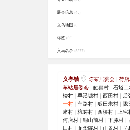
展会信息
(45)
义乌地图
(6)
标签
(22)
义乌名录
(5277)
义亭镇
|
陈家居委会
荷店
|
|
车站居委会
缸窑村
石塔二
|
|
|
楼村
早溪塘村
西田村
后
|
|
|
一村
车路村
畈田朱村
陇
|
|
|
肃村
杭畴村
西楼村
上宅
|
|
|
何店村
铜山前村
下滕村
|
|
|
田村
龙华院村
山景村
吴