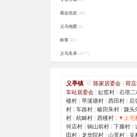
展会信息
(45)
义乌地图
(6)
标签
(22)
义乌名录
(5277)
义亭镇
|
陈家居委会
荷店
|
|
车站居委会
缸窑村
石塔二
|
|
|
楼村
早溪塘村
西田村
后
|
|
|
村
车路村
畈田朱村
陇头
|
|
|
村
杭畴村
西楼村
▼上宅
|
|
|
何店村
铜山前村
下滕村
|
|
|
田村
龙华院村
山景村
吴