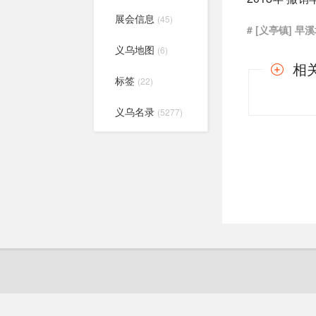
展会信息
(45)
# [义亭镇] 早
义乌地图
(6)
相
标签
(22)
义乌名录
(5277)