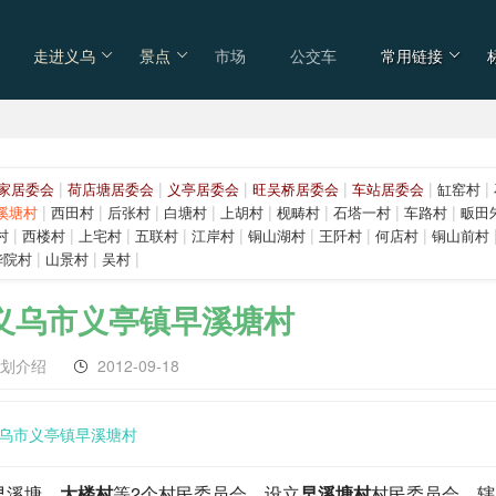
走进义乌
景点
市场
公交车
常用链接
|
|
|
|
|
|
家居委会
荷店塘居委会
义亭居委会
旺吴桥居委会
车站居委会
缸窑村
|
|
|
|
|
|
|
|
溪塘村
西田村
后张村
白塘村
上胡村
枧畴村
石塔一村
车路村
畈田
|
|
|
|
|
|
|
|
村
西楼村
上宅村
五联村
江岸村
铜山湖村
王阡村
何店村
铜山前村
|
|
|
华院村
山景村
吴村
义乌市义亭镇早溪塘村
区划介绍
2012-09-18
乌市义亭镇早溪塘村
销早溪塘、
大楼村
等2个村民委员会，设立
早溪塘村
村民委员会。辖