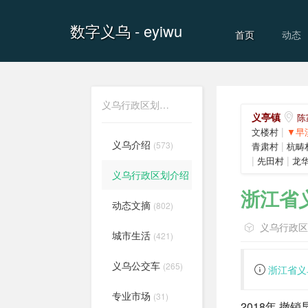
数字义乌
- eyiwu
首页
动态
义乌行政区划介绍
义亭镇
陈
|
文楼村
▼早
义乌介绍
(573)
|
青肃村
杭畴
|
|
先田村
龙
义乌行政区划介绍
(556)
浙江省
动态文摘
(802)
义乌行政
城市生活
(421)
义乌公交车
(265)
浙江省义
专业市场
(31)
2018年 撤