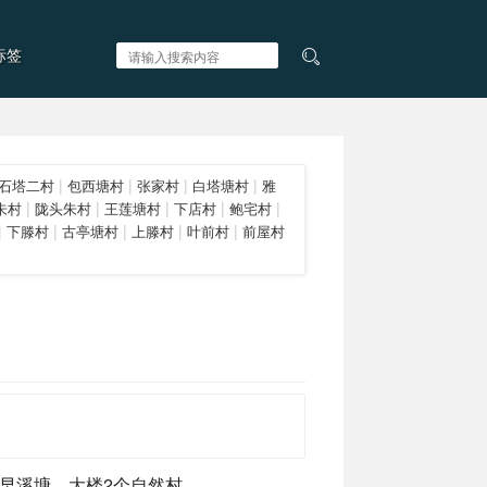
标签
|
|
|
|
石塔二村
包西塘村
张家村
白塔塘村
雅
|
|
|
|
|
朱村
陇头朱村
王莲塘村
下店村
鲍宅村
|
|
|
|
|
下滕村
古亭塘村
上滕村
叶前村
前屋村
早溪塘、大楼2个自然村。