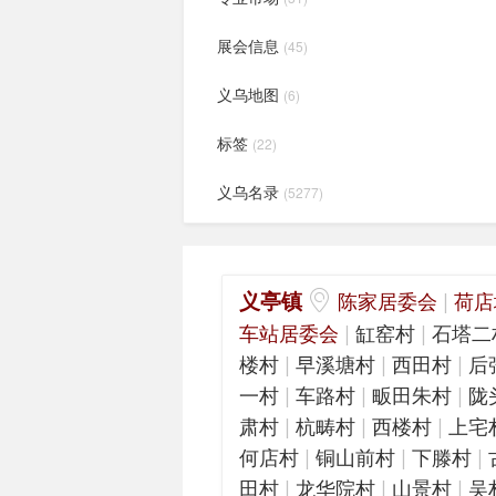
展会信息
(45)
义乌地图
(6)
标签
(22)
义乌名录
(5277)
义亭镇
|
陈家居委会
荷店
|
|
车站居委会
缸窑村
石塔二
|
|
|
楼村
早溪塘村
西田村
后
|
|
|
一村
车路村
畈田朱村
陇
|
|
|
肃村
杭畴村
西楼村
上宅
|
|
|
何店村
铜山前村
下滕村
|
|
|
田村
龙华院村
山景村
吴