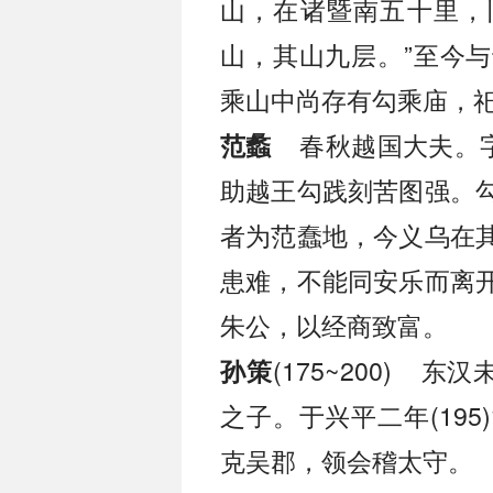
山，在诸暨南五十里，
山，其山九层。”至今
乘山中尚存有勾乘庙，
春秋越国大夫。字
范蠡
助越王勾践刻苦图强。
者为范蠢地，今义乌在
患难，不能同安乐而离
朱公，以经商致富。
(175~200) 
孙策
之子。于兴平二年(19
克吴郡，领会稽太守。