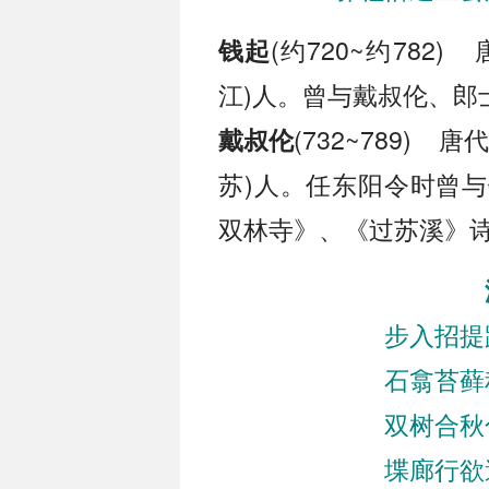
(约720~约782
钱起
江)人。曾与戴叔伦、郎
(732~789)
戴叔伦
苏)人。任东阳令时曾
双林寺》、《过苏溪》
步入招提
石翕苔藓
双树合秋
堞廊行欲