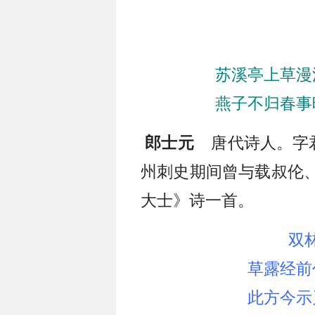
苏溪亭上草漫
燕子不归春事
唐代诗人。字君
郎士元
州刺史期间曾与载叔伦
大士》诗一首。
双
草露经前
此方今示