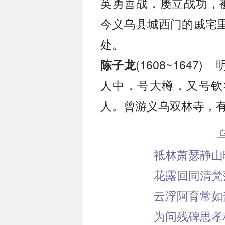
英勇善战，屡立战功，被
今义乌县城西门的戚宅
处。
(1608~164
陈子龙
人中，号大樽，又号钦
人。曾游义乌双林寺，
祗林萧瑟静山
花露回同清梵
云浮阿育常如
为问残碑思孝