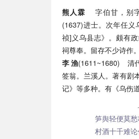
字伯甘，别字
熊人霖
(1637)进士。次年
祯]义乌县志》。颇有
祠尊奉。留存不少诗作
(1611~1680
李 渔
签翁。兰溪人。著有剧
记》等多种。有《乌伤
笋舆轻便莫愁
村酒十千难论