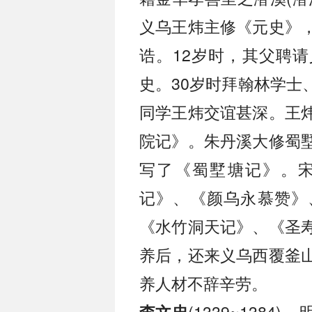
义乌王炜主修《元史》
诰。12岁时，其父聘
史。30岁时拜翰林学士
同学王炜交谊甚深。王
院记》。朱丹溪大修蜀
写了《蜀墅塘记》。
记》、《颜乌永慕赞》
《水竹洞天记》、《圣
养后，还来义乌西覆釜
养人材不辞辛劳。
(1339~138
李文忠