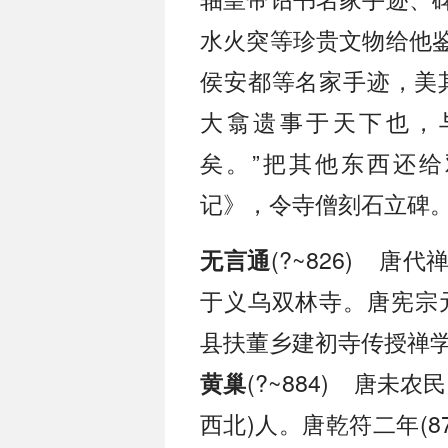
水火突等珍贵文物给他
侯安都等名家手迹，美
大翕遗事于天下也，
矣。”把其他东西还
记》，令寺僧刻石立碑
(?~826) 
无言通
于义乌双林寺。唐宪宗元
县扶董乡建初寺传授禅
(?~884) 唐未
黄巢
西北)人。唐乾符二年(