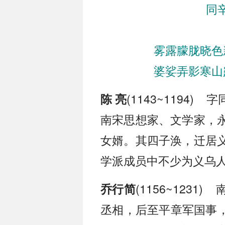
同
雾露朦胧晓色
婆娑弄影寒山
(1143~1194
陈 亮
南宋思想家、文学家，
女婿。其四子涣，迁居
学派成员中不少为义乌
(1156~123
乔行简
丞相，后至平章军国事，