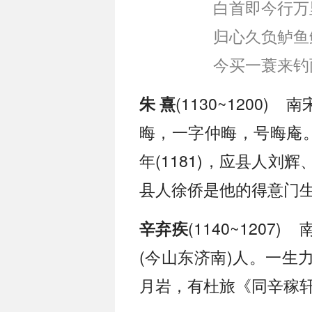
白首即今行万
归心久负鲈鱼
今买一蓑来钓
(1130~1200
朱 熹
晦，一字仲晦，号晦庵。
年(1181)，应县人
县人徐侨是他的得意门
(1140~120
辛弃疾
(今山东济南)人。一生
月岩，有杜旅《同辛稼