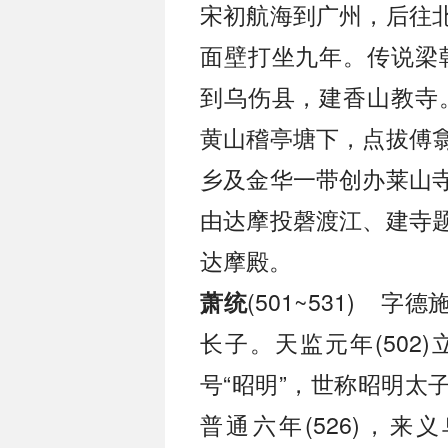
宋初航海到广州，后往
面壁打坐九年。传说梁朝
到乌伤县，建香山教寺。
黄山稽亭塘下，点拔傅
乡及金华一带创办莱山
由达摩投磬渡江、建寺
达摩殿。
(501~531) 
萧统
长子。天监元年(502
号“昭明”，世称昭明太
普通六年(526)，