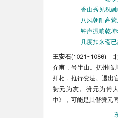
香山秀见祝融
八凤朝阳高紫
钟声振响乾坤
几度扣来斋已
(1021~108
王安石
介甫，号半山。抚州临川
拜相，推行变法。退出
赞元为友。赞元为傅
中》，可能是其偕赞元