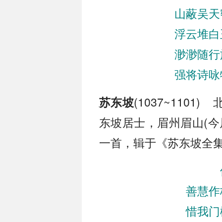
山蔽吴天
浮云堆白
渺渺随行
强将诗咏
(1037~110
苏东坡
东坡居士，眉州眉山(今
一首，辑于《苏东坡全集
善慧作
惜我门