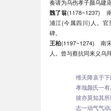
奏请为乌伤孝子颜乌建庙
(1178~123
魏了翁
浦江(今属四川)人。
碑。
(1197~1274
王柏
人。曾与蔡抗同来义乌
维天降哀于下
孝哉颜氏一有
彼亦莫知其所
志一动气气动