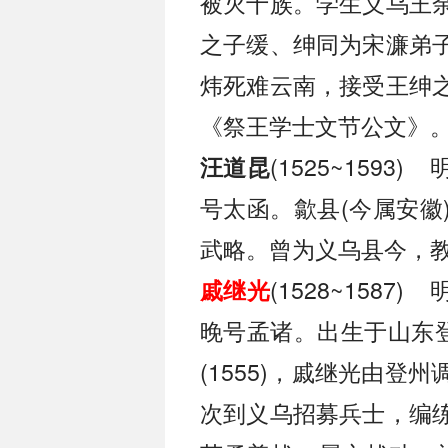
被灭十族。学生义乌王
之子缓、绅同为宋濂弟
炜死难云南，接受王绅
《祭王学士文节公文》
(1525~159
汪道昆
号太函。歙县(今属安徽
武略。曾为义乌县今，
(1528~158
戚继光
晚号孟诸。出生于山东登
(1555)，戚继光由
次到义乌招募兵士，编