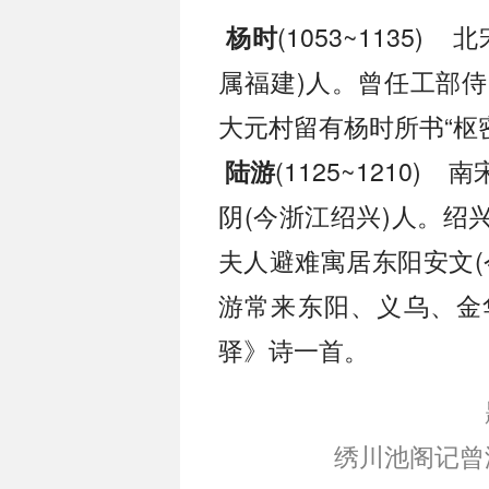
(1053~1135
杨时
属福建)人。曾任工部
大元村留有杨时所书“枢
(1125~1210
陆游
阴(今浙江绍兴)人。绍兴
夫人避难寓居东阳安文(
游常来东阳、义乌、金
驿》诗一首。
绣川池阁记曾