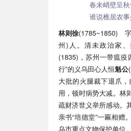
春未峭壁呈秋
谁说樵居农事
(1785~185
林则徐
州)人。清未政治家
(1835)，苏州一带
行”的义乌田心人恒
魁公
大批的火腿裁下退爪，
用，顿时病势大减。林
疏财济世义举所感动。
亲书“培德堂”一匾相赠
乌市重点文物保护单位