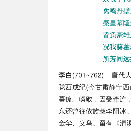
禽鸣丹壁
秦皇慕隐
皆负豪雄
况我葵藿
所芳同远
(701~762) 
李白
陇西成纪(今甘肃静宁西
幕僚。嶙败，因受牵连
东还曾往依族叔李阳冰
金华、义乌。留有《清