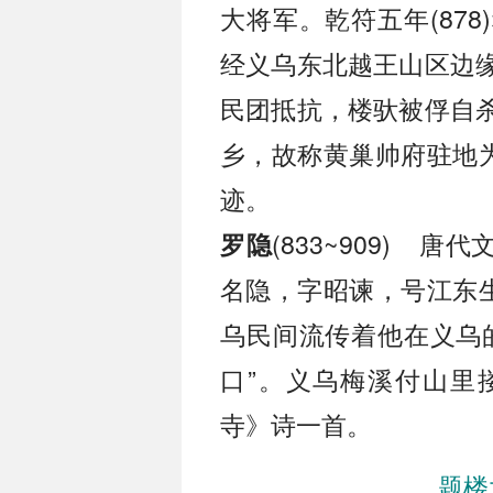
大将军。乾符五年(87
经义乌东北越王山区边
民团抵抗，楼驮被俘自
乡，故称黄巢帅府驻地为
迹。
(833~909) 
罗隐
名隐，字昭谏，号江东生
乌民间流传着他在义乌
口”。义乌梅溪付山里
寺》诗一首。
题楼