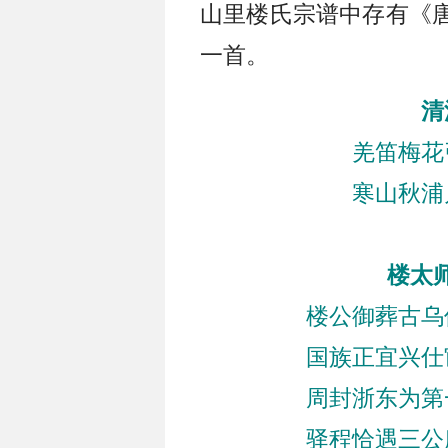
山里楼氏宗谱中存有《
一首。
清
羌笛梅花
寒山秋浦
楼太
楼公御葬古乌
国族正宜兴仕
周封浙东为第
驿程恰遇三公