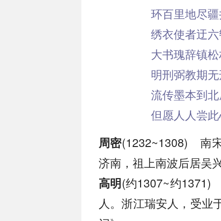
环百里地尽疆
绣衣使者迂六
大书瑰辞镇松
明刑弼教期无
流传墨本到北
但愿人人尝此
(1232~1308
周密
济南，祖上南波后居吴兴
(约1307~约13
高明
人。浙江瑞安人，受业