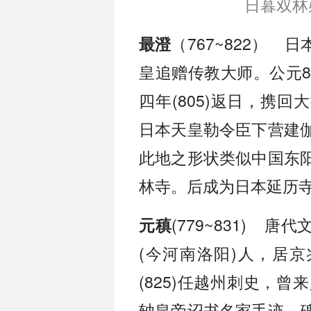
日暮双林
（767~822）
最澄
皇追赠传教大师。公元8
四年(805)返日，携
日本天皇勒令臣下营建
此地之形状类似中国东
林寺。后成为日本延历
(779~831) 
元稹
(今河南洛阳)人，居京
(825)任越州刺史，
轴皇帝诏书名家手迹、