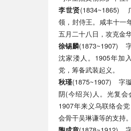
(1834~18
李世贤
领，封侍王。咸丰十一年
五月二十八日，攻克金
(1873~190
徐锡麟
沈家溇人。1905年加
党，筹备武装起义。
(1875~1907
秋瑾
阴(今绍兴)人。光复
1907年来义乌联络会
会骨干吴琳谦等的支持
(1878~191
陶成章