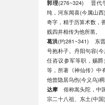
(276~324)
郭理
纯，河东闻喜(今属山西
奇字，精于历算术数，
贱四井相传为他所凿。
(约281~341)
葛洪
号抱朴子。丹阳句容(今
任咨议参军等职，赐爵
等，所著《神仙传》中有
他曾隐居乌伤(今义乌)
俗称嵩头陀，中国
达摩
宗二十八祖、东土(中国