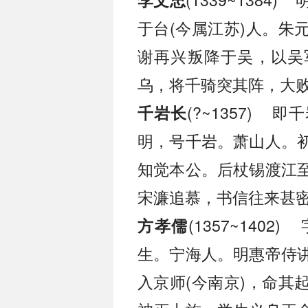
于台(今属江苏)人。朱
谢再兴叛降于吴，以吴
乌，将千骑突其阵，大
(?~1357)
千岩长
明，号千岩。萧山人。
知觉本公。后杖锡渡江
宋濂追慕，书信往来甚
(1357~14
方孝儒
生。宁海人。明惠帝侍
入京师(今南京)，命其