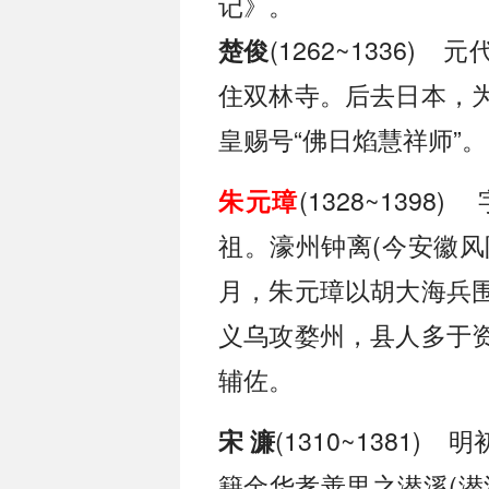
记》。
(1262~1336
楚俊
住双林寺。后去日本，
皇赐号“佛日焰慧祥师”。
(1328~13
朱元璋
祖。濠州钟离(今安徽风阳
月，朱元璋以胡大海兵
义乌攻婺州，县人多于
辅佐。
(1310~1381
宋 濂
籍金华孝善里之潜溪(潜