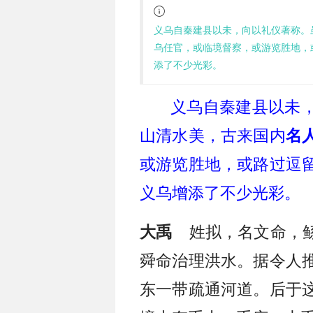
义乌自秦建县以未，向以礼仪著称。
乌任官，或临境督察，或游览胜地，
添了不少光彩。
义乌自秦建县以未
山清水美，古来国内
名
或游览胜地，或路过逗
义乌增添了不少光彩。
姓拟，名文命，鲧
大禹
舜命治理洪水。据令人
东一带疏通河道。后于