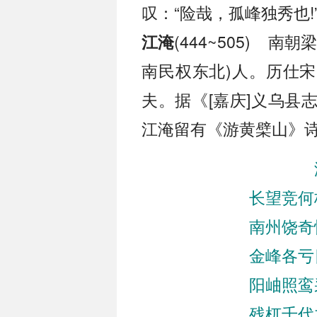
叹：“险哉，孤峰独秀也!
(444~505) 
江淹
南民权东北)人。历仕
夫。据《[嘉庆]义乌县
江淹留有《游黄檗山》
长望竞何
南州饶奇
金峰各亏
阳岫照鸾
残杌千代