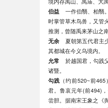
境内存禹山、禹庙、大
一作伯翳、柏翳。
伯益
时掌管草木鸟兽，又管
推测，曾随禹来茅山之
夏朝第五代君主少
无余
其都城在今义乌境内。
於越国君，勾践父
允常
诸暨。
（约前520~前4
勾践
君。鲁哀元年(前494
尝胆。据南宋王象之《舆