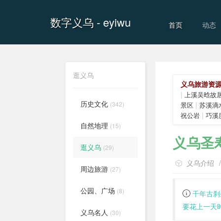
数字义乌
- eyiwu
首页
动态
逛义乌
义乌旅游资
|
上溪吴晗故
历史文化
(342)
|
景区
苏溪滴
|
祝公岩
巧溪
自然地理
(15)
义乌圣
逛义乌
(29)
义乌介绍
周边旅游
(27)
公园、广场
(8)
千年古刹
要花上一天
义乌名人
(30)