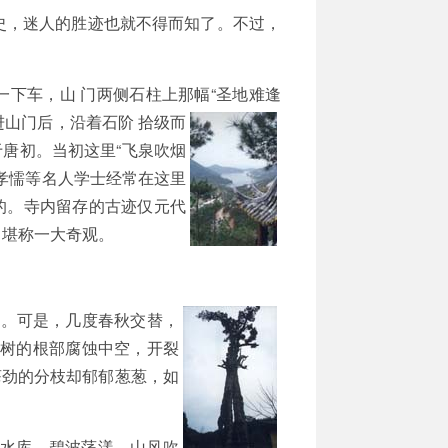
史，迷人的胜迹也就不得而知了。不过，
下车，山 门两侧石柱上那幅“圣地难逢
山门后，沿着石阶 拾级而
唐初。当初这里“飞泉吹烟
孝懦等名人学士经常在这里
的。寺内留存的古迹仅元代
，堪称一大奇观。
。可是，几度春秋交替，
，树的根部腐蚀中空，开裂
苍劲
的分枝却郁郁葱葱，如
水库，碧波荡漾。山风吹