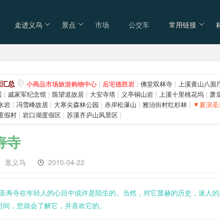
走进义乌
景点
市场
公交车
常用链接
源汇总
|
|
|
小商品市场旅游购物中心
后宅德胜岩
佛堂双林寺
上溪黄山八面
|
|
|
|
|
|
居
戚家军纪念馆
陈望道故居
大安寺塔
义亭铜山岩
上溪十里桃花坞
萧
|
|
|
|
|
水岩
冯雪峰故居
大寒尖森林公园
赤岸松瀑山
雅治街村红杉林
▼夏演圣
|
|
|
度假村
岩口湖度假区
苏溪齐庐山风景区
寿寺
/
逛义乌
2010-04-22
圣寿寺在年轻人的心目中或许是陌生的。当然，对它显赫的历史，迷人的
时间，您就会了解它，并喜欢它的。