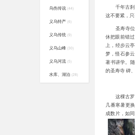
千年古刹
乌伤传说
(44)
这不要紧，只
义乌特产
(6)
圣寿寺位于义
义乌传统
(9)
休把眼前错过
上，经步云亭
义乌山峰
(30)
梦，怪石参云
义乌河流
(5)
著书讲学。随
的圣寿寺 碑
水库、湖泊
(28)
这棵古罗汉
几番寒暑更换
成数片，如同