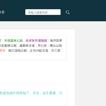
标签
|
|
|
厅
华溪森林公园
赤岸朱丹溪陵园
海洋世界
|
|
|
皇岩森林公园
戚家岭古道
开心谷
佛云山风
|
|
|
寿寺
南江湿地公园
义乌10处古道
廿三里
胜迹也就不得而知了。不过，这不要紧，只