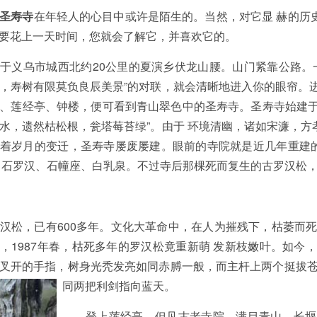
圣寿寺
在年轻人的心目中或许是陌生的。当然，对它显 赫的历
要花上一天时间，您就会了解它，并喜欢它的。
乌市城西北约20公里的夏演乡伏龙山腰。山门紧靠公路。一
，寿树有限莫负良辰美景”
的对联，就会清晰地进入你的眼帘。进
、莲经亭、钟楼，便可看到青山翠色中的圣寿寺。圣寿寺始建于
水，遗然枯松根，瓮塔莓苔绿”。由于 环境清幽，诸如宋濂，方
着岁月的变迁，圣寿寺屡废屡建。眼前的寺院就是近几年重建
、石罗汉、石幢座、白乳泉。不过寺后那棵死而复生的古罗汉松
松，已有600多年。文化大革命中，在人为摧残下，枯萎而死
，1987年春，枯死多年的罗汉松竟重新萌 发新枝嫩叶。如今
叉开的手指，树身光秃发亮如同赤膊一般，而主杆上两个挺拔
同两把利剑指向蓝天。
登上莲经亭，但见古老寺院，满目青山，长堰