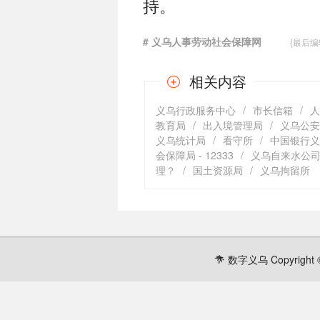
持。
# 义乌人事劳动社会保障网
{最后编辑时间
相关内容
义乌行政服务中心
/
市长信箱
/
人
教育局
/
出入境管理局
/
义乌公安局
义乌统计局
/
看守所
/
中国银行义乌
会保障局 - 12333
/
义乌自来水公司 -
理？
/
国土资源局
/
义乌拘留所
数字义乌 Copyright ©