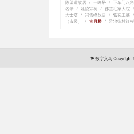
陈望道故居
/
一峰塔
/
下车门八角
名录
/
延陵宗祠
/
佛堂毛家大院
/
大士塔
/
冯雪峰故居
/
骆宾王墓
/
（市级）
/
古月桥
/
雅治街村红杉
数字义乌 Copyright ©