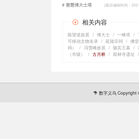
# 善慧傅大士塔
{最后编辑时间：2021-0
相关内容
陈望道故居
/
傅大士
/
一峰塔
/
可移动文物名录
/
延陵宗祠
/
佛堂
祠）
/
冯雪峰故居
/
骆宾王墓
/
（市级）
/
古月桥
/
双林寺遗址
/
数字义乌 Copyright ©