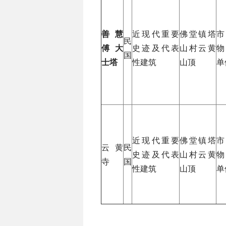
善慧
近现代重要
佛堂镇塔
市
民
傅大
史迹及代表
山村云黄
物
国
士塔
性建筑
山顶
单
近现代重要
佛堂镇塔
市
云黄
民
史迹及代表
山村云黄
物
寺
国
性建筑
山顶
单