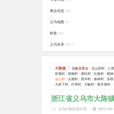
展会信息
(45)
义乌地图
(6)
标签
(22)
义乌名录
(5277)
大陈镇
|
|
后畈居委会
北山府村
八
|
|
|
|
宦塘村
朝塘村
团结村
红旗村
楂林
|
|
|
|
金山村
众拥村
西岸村
春林村
东联
|
|
|
|
大岭下村
灯塔村
大畈村
凰升塘村
浙江省义乌市大陈
义乌行政区划介绍
2012-09-