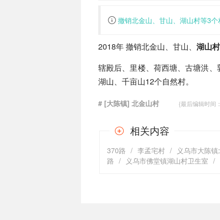
撤销北金山、甘山、湖山村等3个
2018年 撤销北金山、甘山、
湖山村
辖殿后、里楼、荷西塘、古塘洪、
湖山、千亩山12个自然村。
# [大陈镇] 北金山村
{最后编辑时间：201
相关内容
370路
/
李孟宅村
/
义乌市大陈镇
路
/
义乌市佛堂镇湖山村卫生室
/