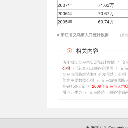
2007年
71.63万
2006年
70.67万
2005年
69.74万
# 浙江省义乌市人口统计数据
{最后编辑时
相关内容
历年浙江义乌的GDP统计数据
/
义
公报
/
流动人口服务管理局
/
义乌
义乌市国民经济和社会发展统计公报
普查主要数据公报
/
义乌城镇居民
突破450亿元
/
2009年义乌市人均
后宅计生办
/
义乌经济：服务业独
数字义乌 Copyright ©