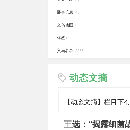
展会信息
(45)
义乌地图
(6)
标签
(22)
义乌名录
(5277)
动态文摘
【动态文摘】栏目下
王选：“揭露细菌