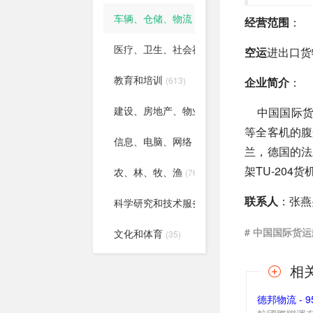
车辆、仓储、物流
(386)
经营范围
：
医疗、卫生、社会福利
(398)
空运
进出口货
教育和培训
(613)
企业简介
：
建设、房地产、物业
中国国际货运航
(365)
等全客机的腹
信息、电脑、网络
(151)
兰，德国的法
架TU-204货
农、林、牧、渔
(76)
联系人
：张燕
科学研究和技术服务
(17)
# 中国国际货
文化和体育
(35)
相
德邦物流 - 9