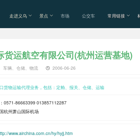
走进义乌
景点
市场
公交车
常用链接
际货运航空有限公司(杭州运营基地)
/
车辆、仓储、物流
2006-06-26
口货物运输代理业务，包括：定舱、报关、仓储、运输
571-86663399 013857112287
国杭州萧山国际机场
ttp://www.airchina.com.cn/hy/hyjj.htm