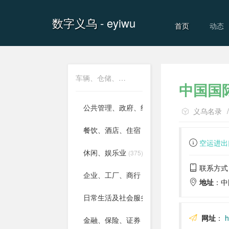
数字义乌
- eyiwu
首页
动态
车辆、仓储、物流
中国国
公共管理、政府、组织
(422)
义乌名录
餐饮、酒店、住宿
(320)
空运进出
休闲、娱乐业
(375)
联系方式：0
企业、工厂、商行
(908)
地址
：中
日常生活及社会服务
(977)
网址
：
h
金融、保险、证券
(234)