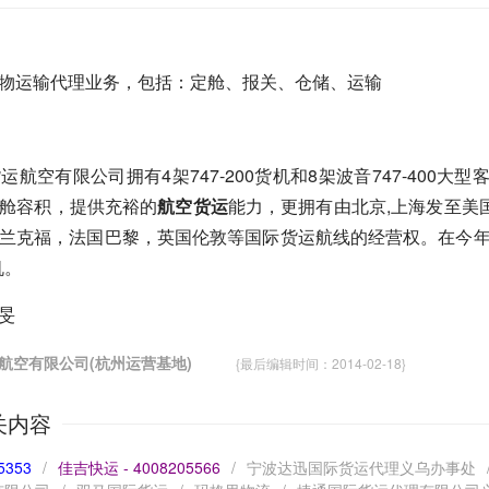
物运输代理业务，包括：定舱、报关、仓储、运输
空有限公司拥有4架747-200货机和8架波音747-400大型客货
舱容积，提供充裕的
航空货运
能力，更拥有由北京,上海发至美
兰克福，法国巴黎，英国伦敦等国际货运航线的经营权。在今年和明
机。
旻
运航空有限公司(杭州运营基地)
{最后编辑时间：2014-02-18}
关内容
5353
/
佳吉快运 - 4008205566
/
宁波达迅国际货运代理义乌办事处