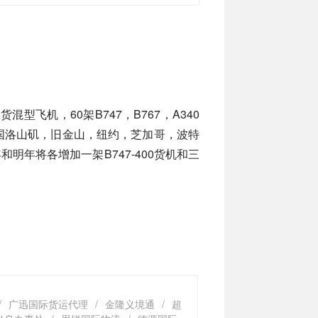
混型飞机，60架B747，B767，A340
国洛山矶，旧金山，纽约，芝加哥，波特
年将各增加一架B747-400货机和三
/
广迅国际货运代理
/
金隆义境通
/
超