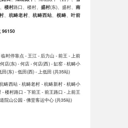
、
楼村
路口、楼村、
盛村
(东)、盛村、
南
村
、
杭畴老村
、
杭畴西站
、
枧畴
、
叶前
或
96150
临时停靠点 - 王江 - 后力山 - 前王 - 上前
 何店(东) - 何店 - 何店(西) - 缸窑 - 杭畴小
低田(东) - 低田(西) - 上低田 (共35站)
畴 - 杭畴西站 - 杭畴老村 - 杭畴新村 - 杭畴小
 楼村 - 楼村路口 - 下前王 - 前王路口 - 上前王
 - 道院山公园 - 佛堂客运中心 (共35站)