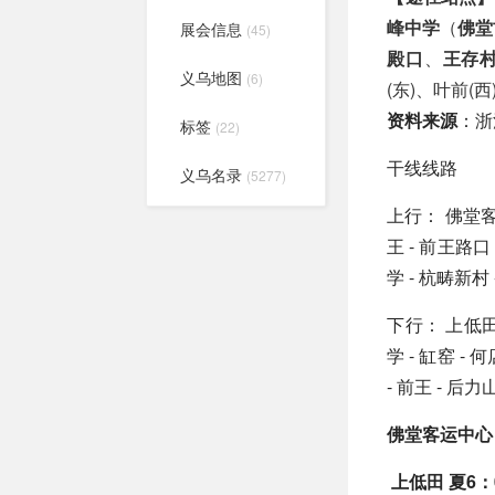
峰中学
（
佛堂
展会信息
(45)
殿口
、
王存
义乌地图
(6)
(东)、叶前(西
资料来源
：浙
标签
(22)
干线线路
义乌名录
(5277)
上行： 佛堂客运
王 - 前王路口 
学 - 杭畴新村 -
下行： 上低田 -
学 - 缸窑 - 
- 前王 - 后力
佛堂客运中心 夏
上低田 夏6：0