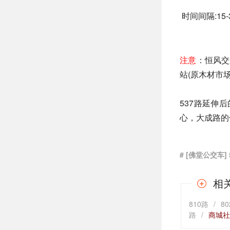
时间间隔:15-
注意
：恒风交
站(原木材市
537路延伸
心，大成路的
# [佛堂公交车] 
相
810路
/
8
路
/
商城