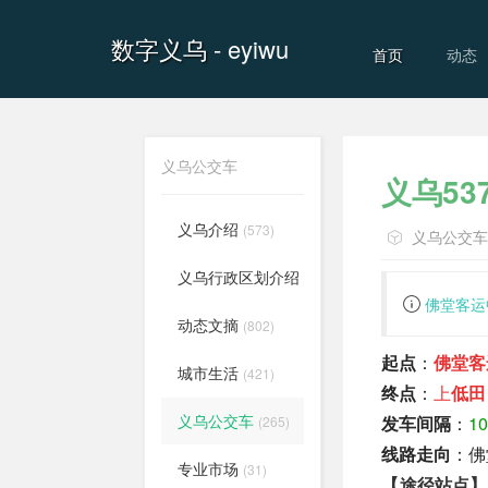
数字义乌
- eyiwu
首页
动态
义乌公交车
义乌5
义乌介绍
(573)
义乌公交
义乌行政区划介绍
(556)
佛堂客运中心
动态文摘
(802)
起点
：
佛堂客
城市生活
(421)
终点
：
上
低田
义乌公交车
发车间隔
：
1
(265)
线路走向
：佛
专业市场
(31)
【途径站点】