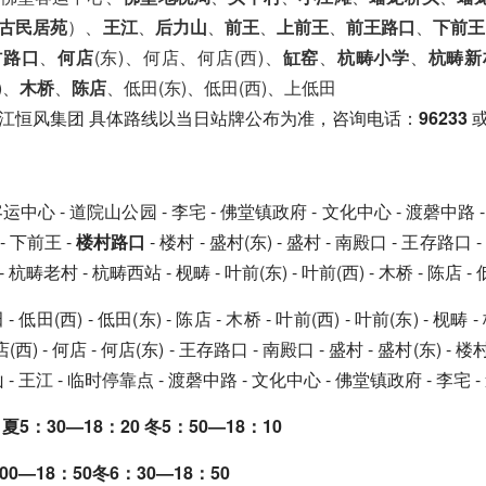
古民居苑
）、
王江
、
后力山
、
前王
、
上前王
、
前王路口
、
下前王
村路口
、
何店
(东)、何店、何店(西)、
缸窑
、
杭畴小学
、
杭畴新
)、
木桥
、
陈店
、低田(东)、低田(西)、上低田
江恒风集团 具体路线以当日站牌公布为准，咨询电话：
96233
中心 - 道院山公园 - 李宅 - 佛堂镇政府 - 文化中心 - 渡磬中路 - 
- 下前王 -
楼村路口
- 楼村 - 盛村(东) - 盛村 - 南殿口 - 王存路口 -
 杭畴老村 - 杭畴西站 - 枧畴 - 叶前(东) - 叶前(西) - 木桥 - 陈店 - 
 低田(西) - 低田(东) - 陈店 - 木桥 - 叶前(西) - 叶前(东) - 枧
何店(西) - 何店 - 何店(东) - 王存路口 - 南殿口 - 盛村 - 盛村(东) -
山 - 王江 - 临时停靠点 - 渡磬中路 - 文化中心 - 佛堂镇政府 - 李宅
5：30—18：20 冬5：50—18：10
0—18：50冬6：30—18：50