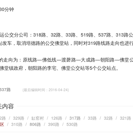
30分钟
运公交分公司：318路、32路、33路、519路、537路、313路
场)发车，取消培德路的公交佛堂站，同时对319路线路走向也进
后的走向为：原线路—佛低线—渡磬路—大成路—朝阳路—佛堂
佛堂镇政府，朝阳路的李宅、佛堂公交站等5个公交站点。
537路
{最后编辑时间：2016-04-24}
关内容
02路
/
329路
/
缸窑村
/
126路
/
317路
/
33路
/
32路
/
321路
社区
/
310路
/
806路
/
390路
/
530路