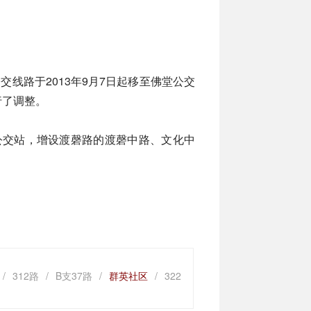
公交线路于2013年9月7日起移至佛堂公交
行了调整。
公交站，增设渡磬路的渡磬中路、文化中
/
312路
/
B支37路
/
群英社区
/
322