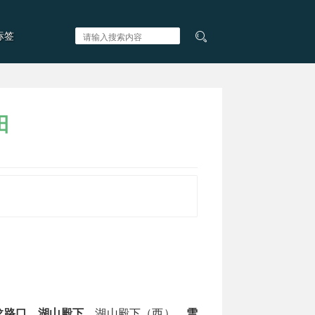
标签
田
龙路口
、
湖山殿下
、湖山殿下（西）、
雪