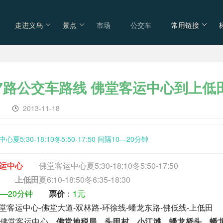
走进义乌
景点
市场
公交车
常用链接
37路公交车路线 佛堂客运中心到上低
车
2013-11-18
夏5:30-18:10冬5:50-17:50 间隔10—20分钟
运中心
佛堂客运中心夏5:30-18:10冬5:50-17:50
上低田
夏6:10-18:50冬6:35-18:30
0—20分钟
票价
：
1元
堂客运中心-佛堂大道-双林路-环徐线-蟠龙东路-佛低线-上低田
佛堂客运中心、
佛堂地税局
、
头甲村
、
小江滩
、
蟠龙桥头
、
蟠