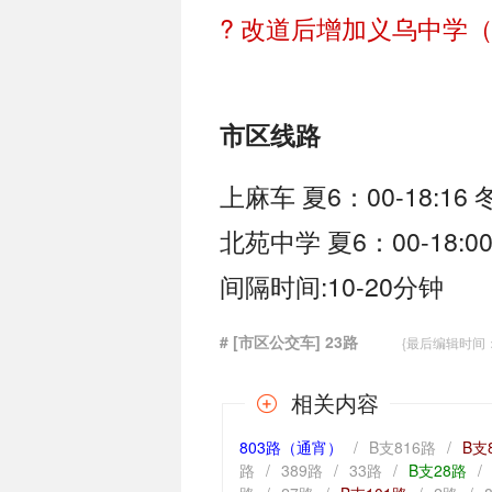
? 改道后增加义乌中学
市区线路
上麻车 夏6：00-18:16 冬
北苑中学 夏6：00-18:00 
间隔时间:10-20分钟
# [市区公交车] 23路
{最后编辑时间：202
相关内容
803路（通宵）
/
B支816路
/
B支
路
/
389路
/
33路
/
B支28路
/