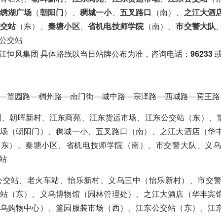
绣湖广场
（
朝阳门
）、
稠城一小
、
五叉路口
（南）、
之江大酒
交站
（东）、
秦塘小区
、
省机电技师学院
（南）、
市交警大队
公交站
江恒风集团 具体路线以当日站牌公布为准，咨询电话：
96233
—篁园路—稠州路—南门街—城中路—宗泽路—西城路—宾王路
刘、朝晖新村、江东商苑、江东货运市场、江东公交站（东）、
场（朝阳门）、稠城一小、五叉路口（南）、之江大酒店（华
（东）、秦塘小区、省机电技师学院（南）、市交警大队、义乌
站
塘公交站、老火车站、怡乐新村、义乌三中（怡乐新村）、市交
站（东）、义乌博物馆（园林管理处）、之江大酒店（华丰宾
乌购物中心）、篁园服装市场（西）、江东公交站（东）、江