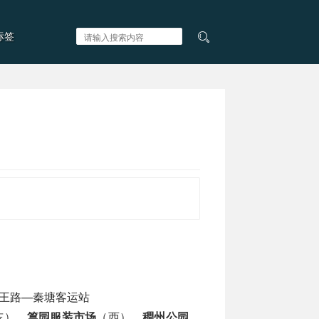
标签
王路—秦塘客运站
东）、
篁园服装市场
（西）、
稠州公园
、