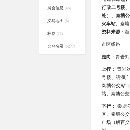
行政二号楼
、
展会信息
(45)
处
）、
秦塘公
义乌地图
(6)
火车站
、秦塘
资料来源
：浙
标签
(22)
市区线路
义乌名录
(5277)
走向
：青岩刘
上行
： 青岩
号楼、绣湖广
秦塘公交站
站、秦塘公交
下行
： 秦
区、秦塘公交
广场（解百义