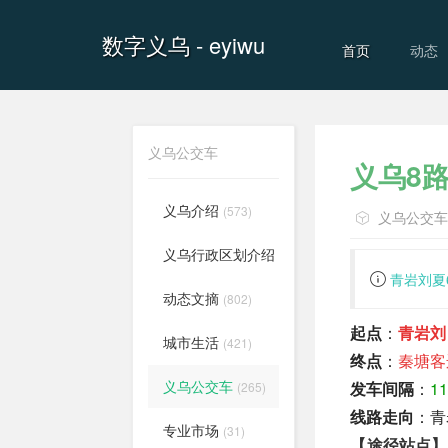
数字义乌
- eyiwu
首页
动态
义乌公交车
义乌8
义乌介绍
(573)
义乌公交
义乌行政区划介绍
(556)
青岩刘夏6
动态文摘
(802)
起点
：
青岩刘
城市生活
(421)
终点
：
秦塘客
义乌公交车
发车间隔
：
1
(265)
线路走向
：青
专业市场
(31)
【途径站点】