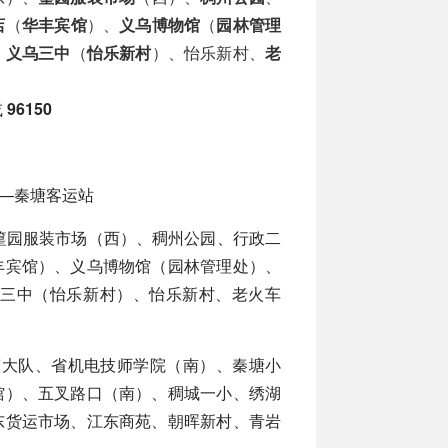
店
（
华丰宾馆
）、
义乌博物馆
（
园林管理
、
义乌三中
（
怡乐新村
）、怡乐新村、
老
或
96150
—秦塘客运站
篁园服装市场（西）、稠州公园、行政二
丰宾馆）、义乌博物馆（园林管理处）、
三中（怡乐新村）、怡乐新村、老火车
警大队、省机电技师学院（南）、秦塘小
馆）、五叉路口（南）、稠城一小、绣湖
东货运市场、江东商苑、朝晖新村、青岩