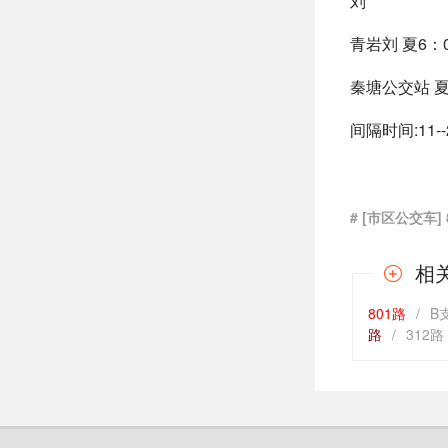
刘
青岩刘 夏6：00
秦塘公交站 夏6:0
间隔时间:11-
# [市区公交车]
相
801路
/
B
路
/
312路