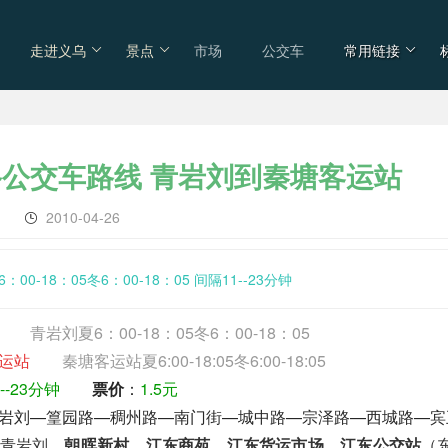
走进义乌
景点
市场
公交车
常用链接
路公交车路线 青岩刘到秦塘客运站
车
2010-04-26
：00-18：05冬6：00-18：05 间隔11--23分钟
青岩刘夏6：00-18：05冬6：00-18：05
运站
秦塘客运站夏6:00-18:05冬6:00-18:05
1--23分钟
票价
：
1.5元
岩刘—篁园路—稠州路—南门街—城中路—宗泽路—西城路—宾
青岩刘、
朝晖新村
、
江东商苑
、
江东货运市场
、
江东公交站
（