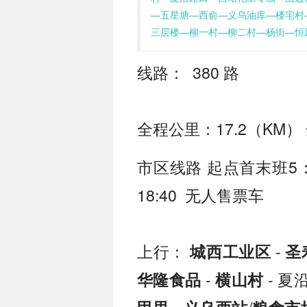
—五星塘—西俞—义乌油库—楼宅村
三层楼—柳一村—柳二村—杨街—恒
线路： 380 路
全程公里：17.2（KM）
市区线路 起点首末班5：5
18:40 无人售票车
上行：
-
城西工业区
圣
-
- 夏
华隆食品
横山村