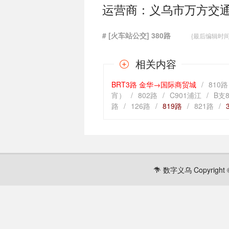
运营商：义乌市万方交
# [火车站公交] 380路
{最后编辑时间：20
相关内容
BRT3路 金华→国际商贸城
/
810路
宵）
/
802路
/
C901浦江
/
B支
路
/
126路
/
819路
/
821路
/
数字义乌 Copyright ©