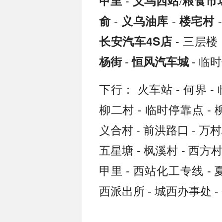
-
/
甲里
义乌西站
粮食市
-
-
俞
义乌油库
楼宅村
- 三层楼 
长安汽车4S店
-
- 临
杨街
恒风汽车城
下行： 火车站 - 何界 -
柳二村 - 临时停靠点 - 
义合村 - 前洪路口 - 万村/
五星塘 - 枫溪村 - 西方
甲里 - 西站化工专线 - 
西派出所 - 城西办事处 - 