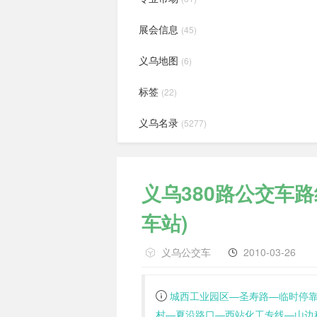
展会信息
(45)
义乌地图
(6)
标签
(22)
义乌名录
(5277)
义乌380路公交车路
车站)
义乌公交车
2010-03-26
城西工业园区—圣寿路—临时停
村—夏沿路口—西站化工专线—山边